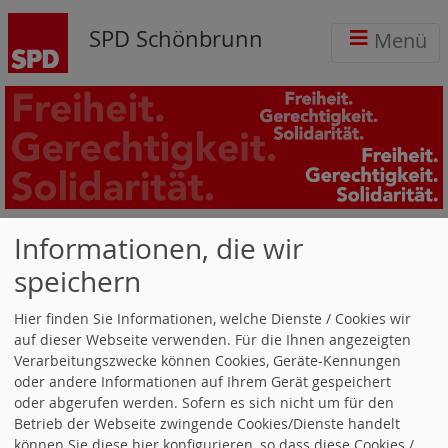
SPD Schönbrunn
Menü
Kontakt
Informationen, die wir
speichern
Mit * markierte Felder müssen ausgefüllt werden.
Hier finden Sie Informationen, welche Dienste / Cookies wir
Ihre Eingaben
auf dieser Webseite verwenden. Für die Ihnen angezeigten
Verarbeitungszwecke können Cookies, Geräte-Kennungen
Name *
oder andere Informationen auf Ihrem Gerät gespeichert
oder abgerufen werden. Sofern es sich nicht um für den
Betrieb der Webseite zwingende Cookies/Dienste handelt
Email *
können Sie diese hier konfigurieren, so dass diese Cookies /